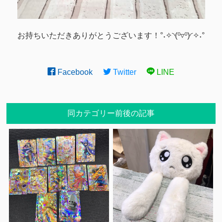
お持ちいただきありがとうございます！°˖✧◝(⁰▿⁰)◜✧˖°
Facebook
Twitter
LINE
同カテゴリー前後の記事