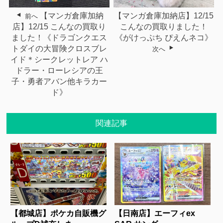
【マンガ倉庫加納
【マンガ倉庫加納店】12/15
前へ
店】12/15 こんなの買取り
こんなの買取りました！
ました！《ドラゴンクエス
《がけっぷち ぴえんネコ》
トダイの大冒険クロスブレ
次へ
イド＊シークレットレア ハ
ドラー・ローレシアの王
子・勇者アバン他キラカー
ド》
関連記事
【都城店】ポケカ自販機グ
【日南店】エーフィex