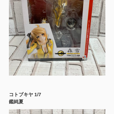
コトブキヤ 1/7
鑑純夏