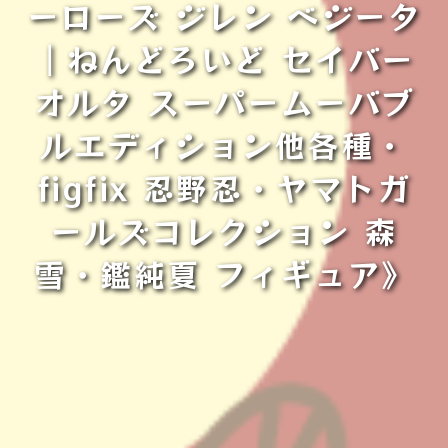
ーローズ ジレン ベジータ
｜ねんどろいど セイバー
オルタ スーパームーバブ
ルエディション他各種・
figfix 忍野忍・ヤマトガ
ールズコレクション 森
雪・鑑純夏 フィギュア》