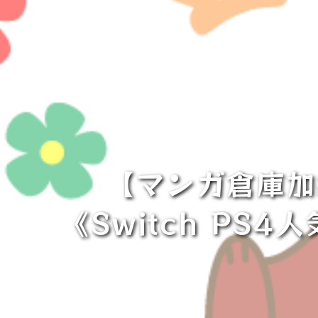
【マンガ倉庫加
《Switch PS