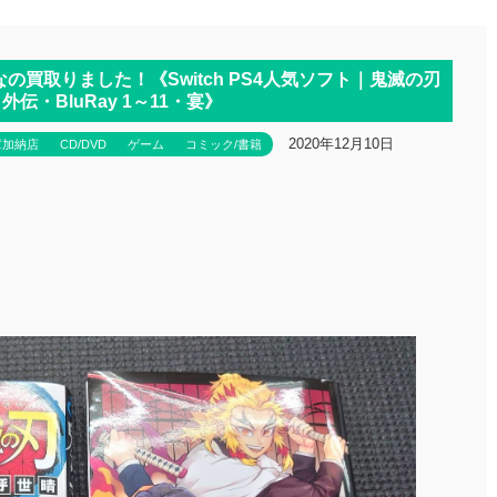
なの買取りました！《Switch PS4人気ソフト｜鬼滅の刃
外伝・BluRay 1～11・宴》
2020年12月10日
庫加納店
CD/DVD
ゲーム
コミック/書籍