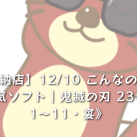
納店】12/10 こんな
4人気ソフト｜鬼滅の刃 23
1～11・宴》