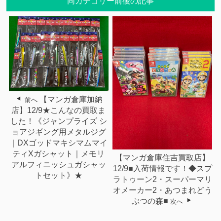
同カテゴリー前後の記事
【マンガ倉庫加納
前へ
店】12/9★こんなの買取ま
した！《ジャンプライズ シ
ョアジギング用メタルジグ
｜DXゴッドマキシマムマイ
ティXガシャット｜メモリ
【マンガ倉庫住吉買取店】
アルフィニッシュガシャッ
12/9■入荷情報です！◆スプ
トセット》★
ラトゥーン2・スーパーマリ
オメーカー2・あつまれどう
ぶつの森■
次へ