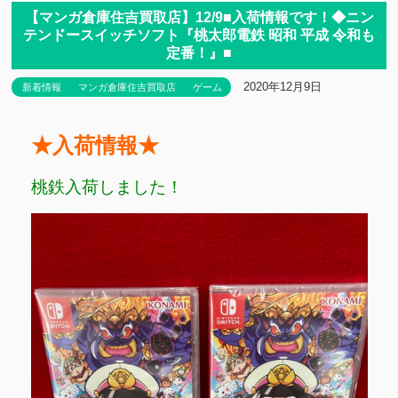
【マンガ倉庫住吉買取店】12/9■入荷情報です！◆ニン
テンドースイッチソフト『桃太郎電鉄 昭和 平成 令和も
定番！』■
2020年12月9日
新着情報
マンガ倉庫住吉買取店
ゲーム
★入荷情報★
桃鉄入荷しました！