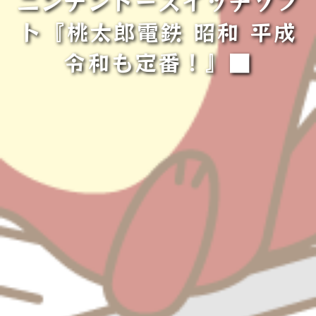
ニンテンドースイッチソフ
ト『桃太郎電鉄 昭和 平成
令和も定番！』■