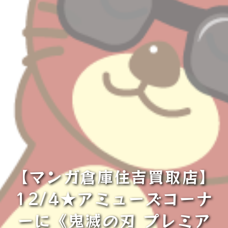
【マンガ倉庫住吉買取店】
12/4★アミューズコーナ
ーに《鬼滅の刃 プレミア