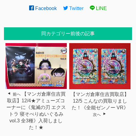
Facebook
Twitter
LINE
同カテゴリー前後の記事
【マンガ倉庫住吉買
【マンガ倉庫住吉買取店】
前へ
取店】12/4★アミューズコ
12/5 こんなの買取りまし
ーナーに《鬼滅の刃 エクス
た！《全能ゼンノー VR》
トラ 寝そべりぬいぐるみ
次へ
vol.3 全3種》入荷しまし
た！★