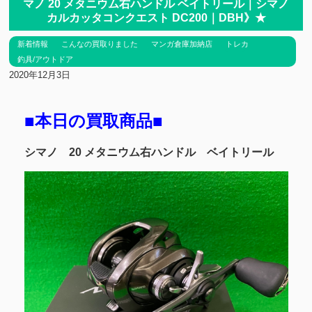
マノ 20 メタニウム右ハンドル ベイトリール｜シマノ
カルカッタコンクエスト DC200｜DBH》★
新着情報
こんなの買取りました
マンガ倉庫加納店
トレカ
釣具/アウトドア
2020年12月3日
■本日の買取商品■
シマノ 20 メタニウム右ハンドル ベイトリール