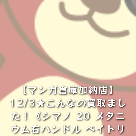
【マンガ倉庫加納店】
12/3★こんなの買取まし
た！《シマノ 20 メタニ
ウム右ハンドル ベイトリ