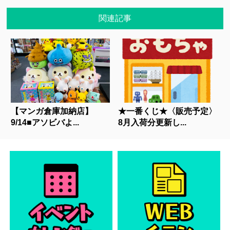
関連記事
【マンガ倉庫加納店】
★一番くじ★〈販売予定〉
9/14■アソビバよ...
8月入荷分更新し...