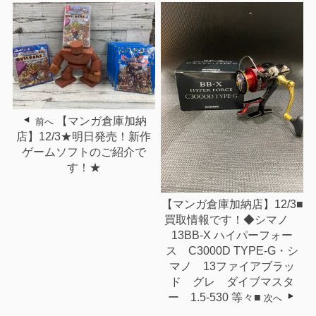
【マンガ倉庫加納
前へ
店】12/3★明日発売！新作
ゲームソフトのご紹介で
す！★
【マンガ倉庫加納店】12/3■
買取情報です！◆シマノ
13BB-X ハイパーフォー
ス C3000D TYPE-G・シ
マノ 13ファイアブラッ
ド グレ ダイブマスタ
ー 1.5-530 等々■
次へ