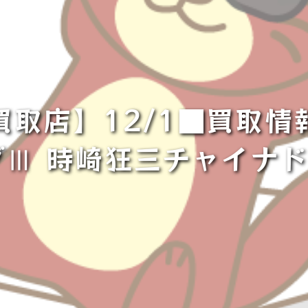
買取店】12/1■買取情
Ⅲ 時崎狂三チャイナド