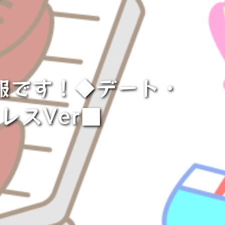
報です！◆デート・
レスVer■