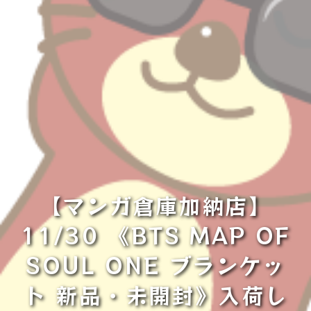
【マンガ倉庫加納店】
11/30 《BTS MAP OF
SOUL ONE ブランケッ
ト 新品・未開封》入荷し