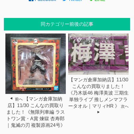
同カテゴリー前後の記事
【マンガ倉庫加納店】11/30
こんなの買取りました！
《乃木坂46 梅澤美波 三期生
【マンガ倉庫加納
前へ
単独ライブ 推しメンマフラ
店】11/30 こんなの買取り
ータオル｜マリィHR 》
次へ
ました！《無限列車編 ラス
トワン賞・A賞 煉獄 杏寿郎
｜鬼滅の刃 複製原画24号》