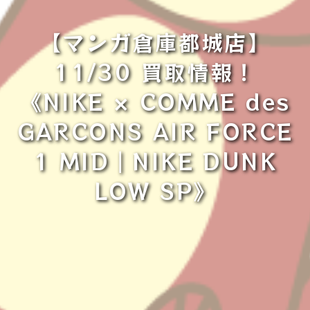
【マンガ倉庫都城店】
11/30 買取情報！
《NIKE × COMME des
GARCONS AIR FORCE
1 MID｜NIKE DUNK
LOW SP》