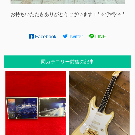
お持ちいただきありがとうございます！°˖✧◝(⁰▿⁰)◜✧˖°
Facebook
Twitter
LINE
同カテゴリー前後の記事