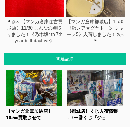
【マンガ倉庫住吉買
【マンガ倉庫都城店】11/30
前へ
取店】11/30 こんなの買取
《激レア★グヤトーン シャ
りました！《乃木坂4th 7th
ープ5》入荷しました！
次へ
year birthdayLive》
関連記事
【マンガ倉庫加納店】
【都城店】くじ入荷情報
10/5■買取させて...
♪〈一番くじ『ジョ...