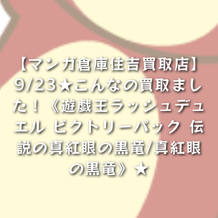
【マンガ倉庫住吉買取店】
9/23★こんなの買取まし
た！《遊戯王ラッシュデュ
エル ビクトリーパック 伝
説の真紅眼の黒竜/真紅眼
の黒竜》★