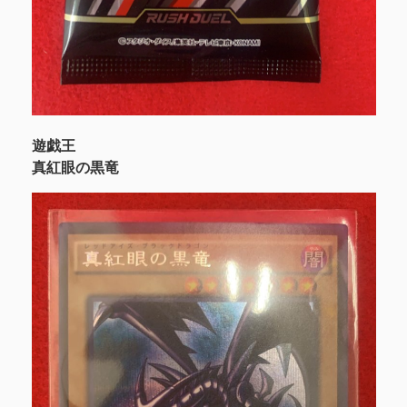
遊戯王
真紅眼の黒竜