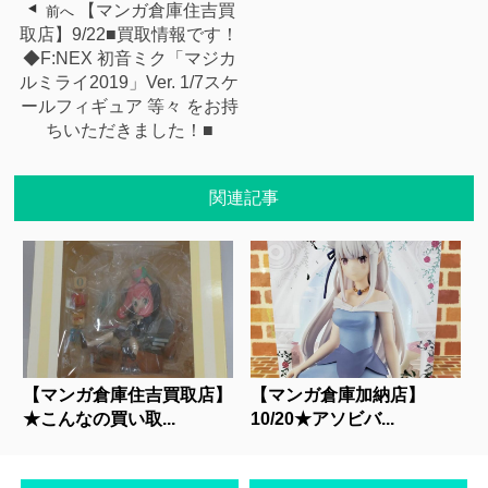
【マンガ倉庫住吉買
前へ
取店】9/22■買取情報です！
◆F:NEX 初音ミク「マジカ
ルミライ2019」Ver. 1/7スケ
ールフィギュア 等々 をお持
ちいただきました！■
関連記事
【マンガ倉庫住吉買取店】
【マンガ倉庫加納店】
★こんなの買い取...
10/20★アソビバ...