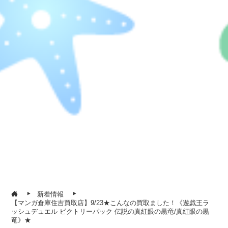
新着情報
【マンガ倉庫住吉買取店】9/23★こんなの買取ました！《遊戯王ラ
ッシュデュエル ビクトリーパック 伝説の真紅眼の黒竜/真紅眼の黒
竜》★