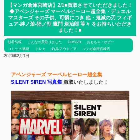
【マンガ倉庫宮崎店】2/1■買取させていただきました！
◆アベンジャーズ マーベルヒーロー超全集・デュエル
マスターズ その子供、可憐につき 他・鬼滅の刃 フィギ
ュア-絆ノ装-陸ノ型 竈門 炭治郎 等々 をお持ちいただき
ました！■
新着情報
こんなの買取りました
CD/DVD
おもちゃ・ホビー
コミック/書籍
トレカ
釣具/アウトドア
マンガ倉庫宮崎店
2020年2月1日
アベンジャーズ マーベルヒーロー超全集
SILENT SIREN 写真集
買取いたしました！