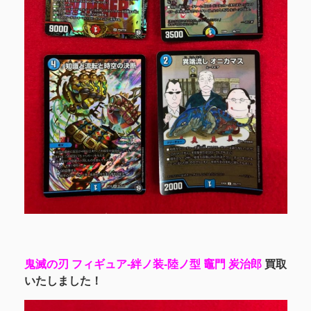
鬼滅の刃 フィギュア-絆ノ装-陸ノ型 竈門 炭治郎
買取
いたしました！