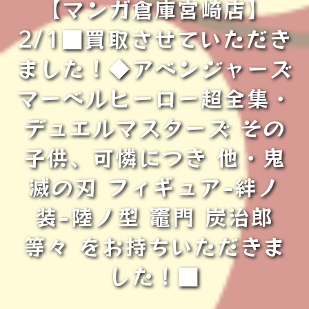
【マンガ倉庫宮崎店】
2/1■買取させていただき
ました！◆アベンジャーズ
マーベルヒーロー超全集・
デュエルマスターズ その
子供、可憐につき 他・鬼
滅の刃 フィギュア-絆ノ
装-陸ノ型 竈門 炭治郎
等々 をお持ちいただきま
した！■