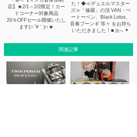
前へ
た！◆≪デュエルマスター
店】★2/1～2/2限定！カー
ズ≫「修羅」の頂 VAN・ベ
ドコーナー対象商品
ートーベン、Black Lotus、
20％OFFセール開催いたし
音奏プーンギ 等々 をお持ち
ます(∩´∀｀)∩★
いただきました！■
次へ
関連記事
【マンガ倉庫加納店】買取
【マンガ倉庫住吉買取店】
情報です！◆SH...
★こんなの買い取...