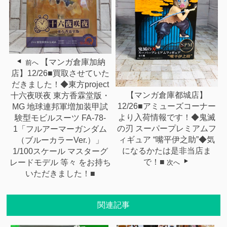
【マンガ倉庫加納
前へ
店】12/26■買取させていた
だきました！◆東方project
【マンガ倉庫都城店】
十六夜咲夜 東方香霖堂版・
12/26■アミューズコーナー
MG 地球連邦軍増加装甲試
より入荷情報です！◆鬼滅
験型モビルスーツ FA-78-
の刃 スーパープレミアムフ
1「フルアーマーガンダム
ィギュア “嘴平伊之助”◆気
（ブルーカラーVer.）」
になるかたは是非当店ま
1/100スケール マスターグ
で！■
レードモデル 等々 をお持ち
次へ
いただきました！■
関連記事