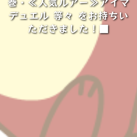
巻・≪人気ルアー≫アイマ
デュエル 等々 をお持ちい
ただきました！■