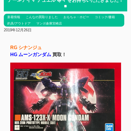
アー≫アイマ デュエル 等々 をお持ちいただきました！
■
新着情報
こんなの買取りました
おもちゃ・ホビー
コミック/書籍
釣具/アウトドア
マンガ倉庫宮崎店
2019年12月26日
RG シナンジュ
HG ムーンガンダム
買取！