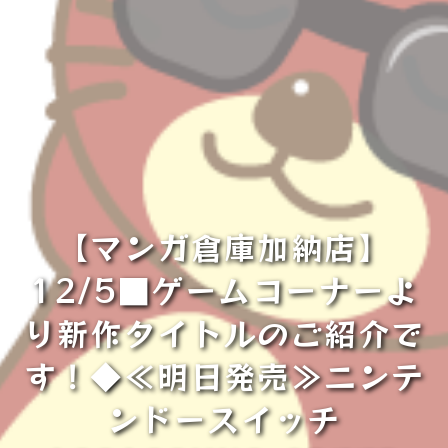
【マンガ倉庫加納店】
12/5■ゲームコーナーよ
り新作タイトルのご紹介で
す！◆≪明日発売≫ニンテ
ンドースイッチ