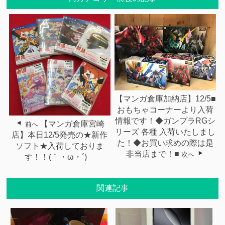
【マンガ倉庫加納店】12/5■
おもちゃコーナーより入荷
情報です！◆ガンプラRGシ
【マンガ倉庫宮崎
前へ
リーズ 各種 入荷いたしまし
店】本日12/5発売の★新作
た！◆お買い求めの際は是
ソフト★入荷しておりま
非当店まで！■
次へ
す！！(｀・ω・´)ゞ
関連記事