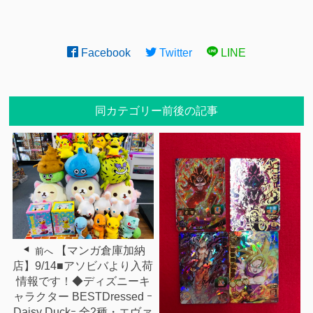
Facebook
Twitter
LINE
同カテゴリー前後の記事
【マンガ倉庫加納
前へ
店】9/14■アソビバより入荷
情報です！◆ディズニーキ
ャラクター BESTDressed ｰ
Daisy Duckｰ 全2種・エヴァ