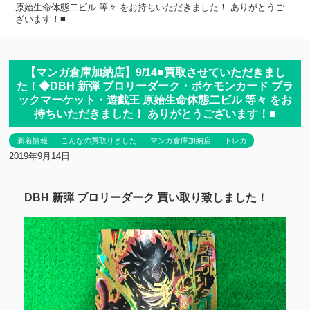
原始生命体態二ビル 等々 をお持ちいただきました！ ありがとうご
ざいます！■
【マンガ倉庫加納店】9/14■買取させていただきまし
た！◆DBH 新弾 ブロリーダーク・ポケモンカード ブラ
ックマーケット・遊戯王 原始生命体態二ビル 等々 をお
持ちいただきました！ ありがとうございます！■
新着情報
こんなの買取りました
マンガ倉庫加納店
トレカ
2019年9月14日
DBH 新弾 ブロリーダーク 買い取り致しました！