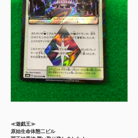
≪遊戯王≫
原始生命体態二ビル