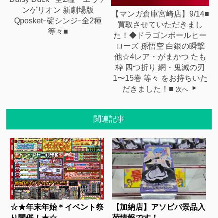
ンゲリオン 新劇場版
【マンガ倉庫宮崎店】9/14■
Qposketｰ碇シンジｰ全2種
買取させていただきまし
等々■
た！◆ドラゴンボールヒー
ローズ 孫悟空 白銀の瞬撃
他☆4レア・がまかつ たも
枠 四つ折り 網・鬼滅の刃
1〜15巻 等々 をお持ちいた
だきました！■
次へ
関連記事
☆★年末年始＊イベント祭
【加納店】アソビバ景品入
り開催！★☆...
荷情報です！...