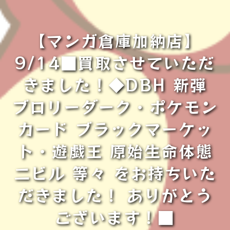
【マンガ倉庫加納店】
9/14■買取させていただ
きました！◆DBH 新弾
ブロリーダーク・ポケモン
カード ブラックマーケッ
ト・遊戯王 原始生命体態
二ビル 等々 をお持ちいた
だきました！ ありがとう
ございます！■