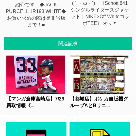
(｀・ω・´)ゞ《Schott 641
紹介です！◆JACK
シングルライダースジャケ
PURCELL 1R193 WHITE◆
ット｜NIKE×Off-Whiteコラ
お買い求めの際は是非当店
ボTEE》
次へ
まで！■
関連記事
【マンガ倉庫宮崎店】7/29
【都城店】ポケカ自販機グ
買取情報《...
ループAとBリニ...