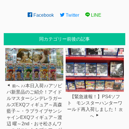
Facebook
Twitter
LINE
同カテゴリー前後の記事
♪♪本日入荷♪♪アソビ
前へ
バ新景品のご紹介！アイド
【緊急速報！】PS4ソフ
ルマスターシンデレラガー
ト モンスターハンターワ
ルズEXQフィギュア～高森
ールド再入荷しました！
次
藍子～・ラブライブサンシ
へ
ャインEXQフィギュア～渡
辺 曜～2nd・おそ松さんワ