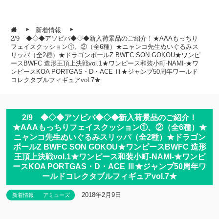
新着情報
2/9 ◆◇◆アソビバ◆◇◆新入荷景品のご紹介！★AAAもっちり
フェイスクッション①、②（全6種）★ニャンコ先生ぬいぐるみス
リッパ（全2種）★ドラゴンボールZ BWFC SON GOKOU★ワンピ
ースBWFC 造形王頂上決戦vol.1★ワンピース和装小町-NAMI-★ワ
ンピースKOA PORTGAS・D・ACE Ⅲ★ジャンプ50周年ワールド
コレクタブルフィギュアvol.7★
2/9 ◆◇◆アソビバ◆◇◆新入荷景品のご紹介！
★AAAもっちりフェイスクッション①、②（全6種）★
ニャンコ先生ぬいぐるみスリッパ（全2種）★ドラゴン
ボールZ BWFC SON GOKOU★ワンピースBWFC 造形
王頂上決戦vol.1★ワンピース和装小町-NAMI-★ワンピ
ースKOA PORTGAS・D・ACE Ⅲ★ジャンプ50周年ワ
ールドコレクタブルフィギュアvol.7★
2018年2月9日
新着情報
アミューズ