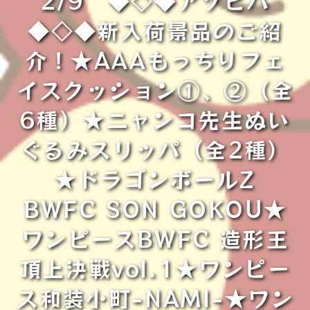
◆◇◆新入荷景品のご紹
介！★AAAもっちりフェ
イスクッション①、②（全
6種）★ニャンコ先生ぬい
ぐるみスリッパ（全2種）
★ドラゴンボールZ
BWFC SON GOKOU★
ワンピースBWFC 造形王
頂上決戦vol.1★ワンピー
ス和装小町-NAMI-★ワン