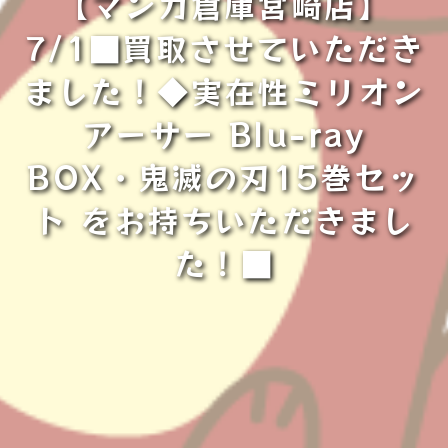
【マンガ倉庫宮崎店】
7/1■買取させていただき
ました！◆実在性ミリオン
アーサー Blu-ray
BOX・鬼滅の刃15巻セッ
ト をお持ちいただきまし
た！■