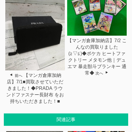
【マンガ倉庫加納店】7/2 こ
んなの買取りました
(≧▽≦)◆ポケカ ヒートファ
クトリー メタモン他｜デュ
エマ 暴走獣斗ブランキー 通
常◆
次へ
【マンガ倉庫加納
前へ
店】7/1■買取させていただ
きました！◆PRADA ラウ
ンドファスナー長財布 をお
持ちいただきました！■
関連記事