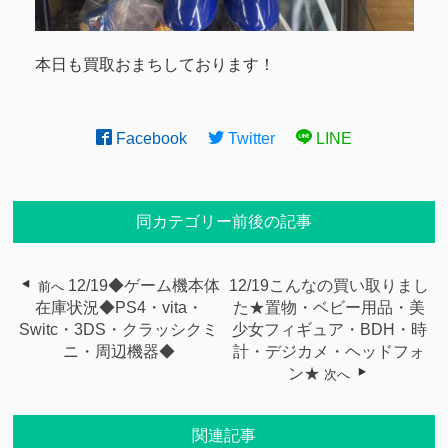
本日も買取おまちしております！
Facebook
Twitter
LINE
同カテゴリー前後の記事
12/19◆ゲーム機本体
12/19こんなの買い取りまし
前へ
在庫状況◆PS4・vita・
た★置物・ベビー用品・美
Switc・3DS・クラッシクミ
少女フィギュア・BDH・時
ニ・周辺機器◆
計・デジカメ・ヘッドフォ
ン★
次へ
関連記事