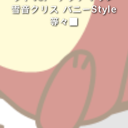
雪音クリス バニーStyle
等々■