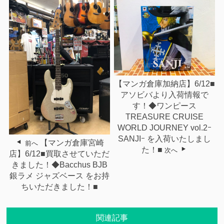
【マンガ倉庫加納店】6/12■
アソビバより入荷情報で
す！◆ワンピース
TREASURE CRUISE
WORLD JOURNEY vol.2ｰ
SANJIｰ を入荷いたしまし
【マンガ倉庫宮崎
前へ
た！■
次へ
店】6/12■買取させていただ
きました！◆Bacchus BJB
銀ラメ ジャズベース をお持
ちいただきました！■
関連記事