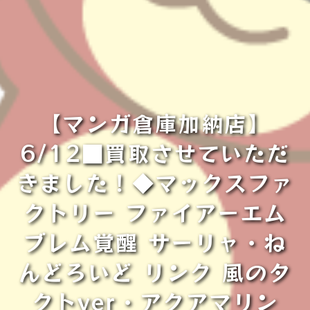
【マンガ倉庫加納店】
6/12■買取させていただ
きました！◆マックスファ
クトリー ファイアーエム
ブレム覚醒 サーリャ・ね
んどろいど リンク 風のタ
クトver・アクアマリン