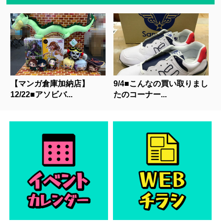
【マンガ倉庫加納店】
9/4■こんなの買い取りまし
12/22■アソビバ...
たのコーナー...