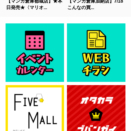
【マンガ倉庫都城店】★本
【マンガ倉庫加納店】7/18
日発売★〈マリオ...
こんなの買...