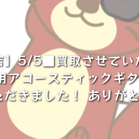
】5/5■買取させて
アコースティックギター・A
ただきました！ ありが