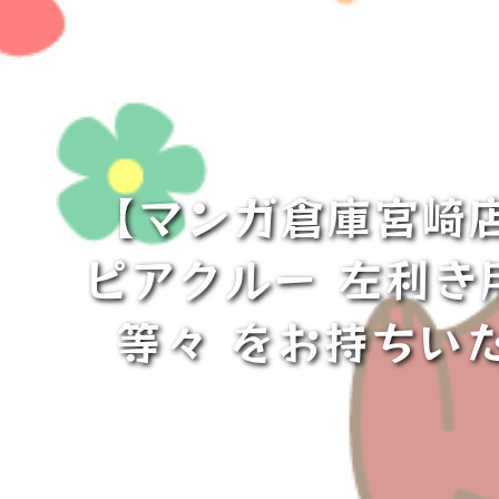
【マンガ倉庫宮崎店
ピアクルー 左利き用
等々 をお持ちい