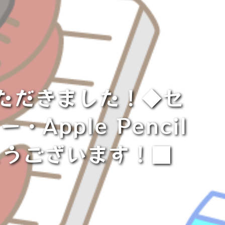
いただきました！◆セ
pple Pencil
とうございます！■