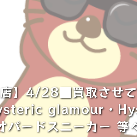
店】4/28■買取させ
steric glamour・Hy
オパードスニーカー 等