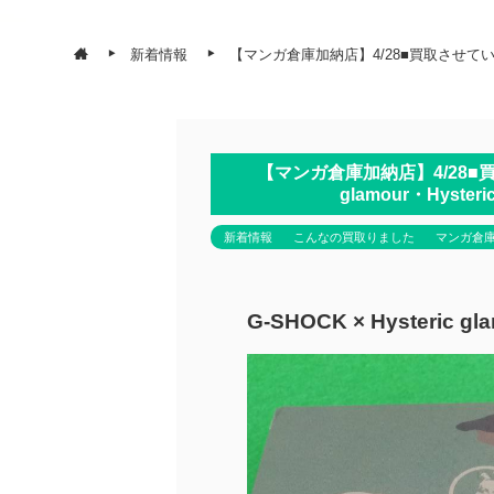
新着情報
【マンガ倉庫加納店】4/28■買取させていただきま
【マンガ倉庫加納店】4/28■買取
glamour・Hyst
新着情報
こんなの買取りました
マンガ倉
G-SHOCK × Hysteric