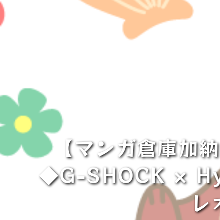
【マンガ倉庫加納
◆G-SHOCK × Hy
レ