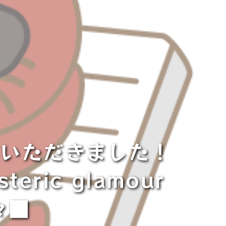
ていただきました！
steric glamour
々■