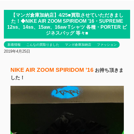
【マンガ倉庫加納店】4/25■買取させていただきまし
た！◆NIKE AIR ZOOM SPIRIDOM ’16・SUPREME
12ss、14ss、15aw、16aw Tシャツ 各種・PORTER ビ
ジネスバッグ 等々■
新着情報
こんなの買取りました
マンガ倉庫加納店
ファッション
2019年4月25日
NIKE AIR ZOOM SPIRIDOM ’16
お持ち頂きま
した！