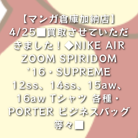
【マンガ倉庫加納店】
4/25■買取させていただ
きました！◆NIKE AIR
ZOOM SPIRIDOM
’16・SUPREME
12ss、14ss、15aw、
16aw Tシャツ 各種・
PORTER ビジネスバッグ
等々■