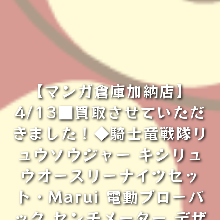
【マンガ倉庫加納店】
4/13■買取させていただ
きました！◆騎士竜戦隊リ
ュウソウジャー キシリュ
ウオースリーナイツセッ
ト・Marui 電動ブローバ
ック センチメーター デザ