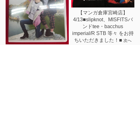
【マンガ倉庫宮崎店】
4/13■slipknot、MISFITSバ
ンドtee・bacchus
imperial/R STB 等々 をお持
ちいただきました！■
次へ
【マンガ倉庫宮崎
前へ
店】4/13■買取させていただ
きました！◆矢作・佐倉の
ちょっとお時間よろしいで
すか -2014秩父-｜人気最新
コミックと、潔癖男子！青
山くん 全13巻セット 等々
をお持ちいただきました！■
関連記事