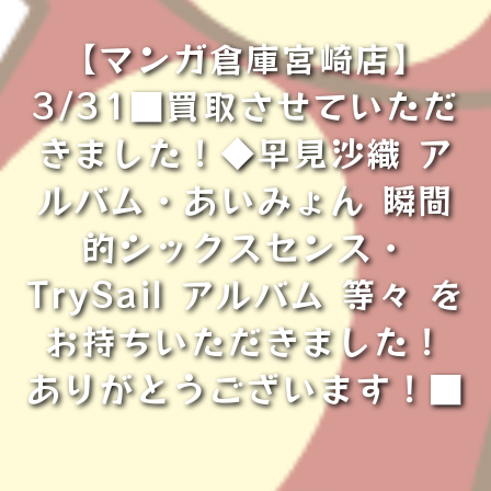
【マンガ倉庫宮崎店】
3/31■買取させていただ
きました！◆早見沙織 ア
ルバム・あいみょん 瞬間
的シックスセンス・
TrySail アルバム 等々 を
お持ちいただきました！
ありがとうございます！■