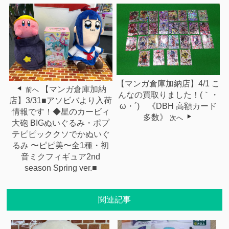
【マンガ倉庫加納店】4/1 こ
【マンガ倉庫加納
前へ
んなの買取りました！(｀・
店】3/31■アソビバより入荷
ω・´)ゞ《DBH 高額カード
情報です！◆星のカービィ
多数》
次へ
大砲 BIGぬいぐるみ・ポプ
テピピッククソでかぬいぐ
るみ 〜ピピ美〜全1種・初
音ミクフィギュア2nd
season Spring ver.■
関連記事