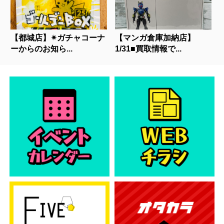
【都城店】✴︎ガチャコーナ
【マンガ倉庫加納店】
ーからのお知ら...
1/31■買取情報で...