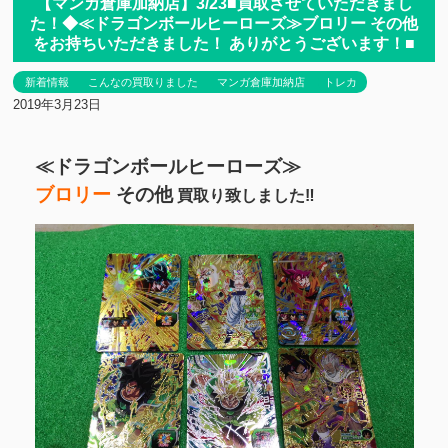
【マンガ倉庫加納店】3/23■買取させていただきまし
た！◆≪ドラゴンボールヒーローズ≫ブロリー その他
をお持ちいただきました！ ありがとうございます！■
新着情報
こんなの買取りました
マンガ倉庫加納店
トレカ
2019年3月23日
≪ドラゴンボールヒーローズ≫
ブロリー
その他
買取り致しました‼