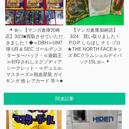
【マンガ倉庫宮崎
【マンガ倉庫加納店】
前へ
店】3/23■買取させていただ
3/24 買い取りました！
きました！◆≪DBH≫UM7
P.O.P しらほし ナミ ゾロ
弾 UR & SEC ゴールデンス
★THE NORTH FACEキッ
ターターパック・≪遊戯王
ズ BCクラムシェルデイバ
≫封印されしエクゾディア
ック15L
次へ
シークレット・≪デュエル
マスターズ≫熱血星龍 ガイ
ギンガ 他 レアカード 等々■
関連記事