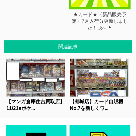
★カード★〈新品販売予
定〉7月入荷分更新しまし
た！
次へ
関連記事
【マンガ倉庫住吉買取店】
【都城店】カード自販機
11/21■ポケ...
No.7を新しくワ...