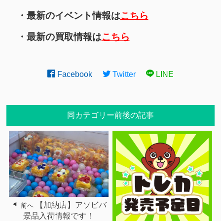
・最新のイベント情報は
こちら
・最新の買取情報は
こちら
Facebook
Twitter
LINE
同カテゴリー前後の記事
【加納店】アソビバ
前へ
景品入荷情報です！