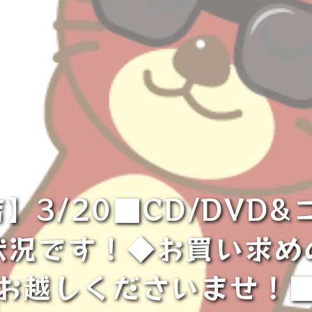
】3/20■CD/DVD&
状況です！◆お買い求め
お越しくださいませ！