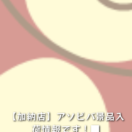
【加納店】アソビバ景品入
荷情報です！■