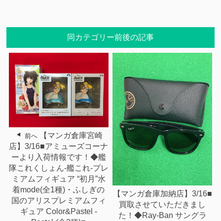
同カテゴリー前後の記事
【マンガ倉庫宮崎
前へ
店】3/16■アミューズコーナ
ーより入荷情報です！◆艦
隊これくしょん-艦これ-プレ
ミアムフィギュア “初月”水
着mode(全1種)・ふしぎの
【マンガ倉庫加納店】3/16■
国のアリスプレミアムフィ
買取させていただきまし
ギュア Color&Pastel -
た！◆Ray-Ban サングラ