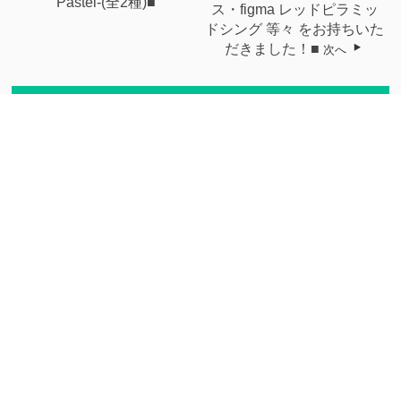
Pastel-(全2種)■
ス・figma レッドピラミッ
ドシング 等々 をお持ちいた
だきました！■
次へ
関連記事
【マンガ倉庫住吉買取店】
【マンガ倉庫加納店】
入荷情報です！◆...
1/23■買取させて...