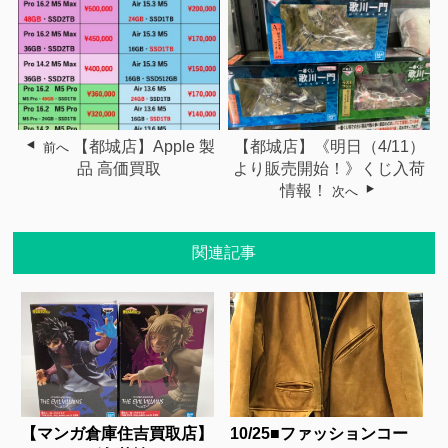
【都城店】Apple 製
【都城店】《明日（4/11）
前へ
品 高価買取
より販売開始！》くじ入荷
情報！
次へ
関連記事
【マンガ倉庫住吉買取店】
10/25■ファッションコー