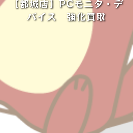
【都城店】PCモニタ・デ
バイス 強化買取