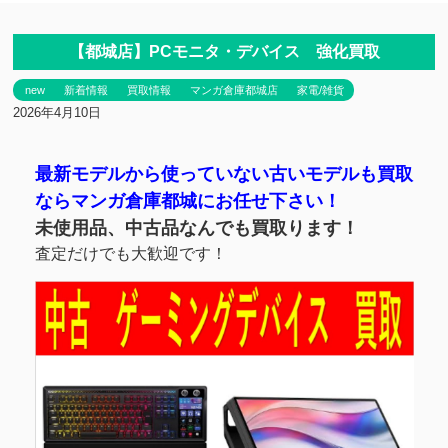
【都城店】PCモニタ・デバイス 強化買取
new
新着情報
買取情報
マンガ倉庫都城店
家電/雑貨
2026年4月10日
最新モデルから使っていない古いモデルも買取
ならマンガ倉庫都城にお任せ下さい！
未使用品、中古品なんでも買取ります！
査定だけでも大歓迎です！