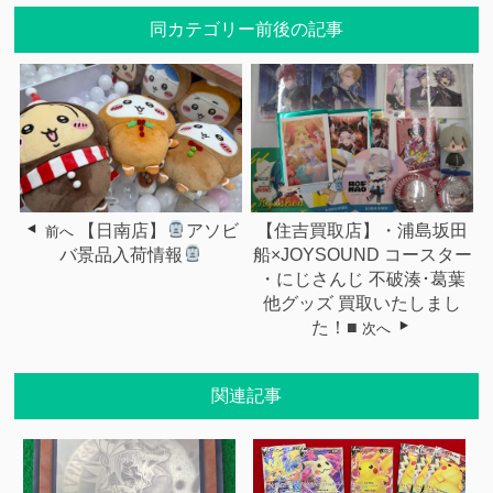
同カテゴリー前後の記事
【日南店】
アソビ
【住吉買取店】・浦島坂田
前へ
バ景品入荷情報
船×JOYSOUND コースター
・にじさんじ 不破湊･葛葉
他グッズ 買取いたしまし
た！■
次へ
関連記事