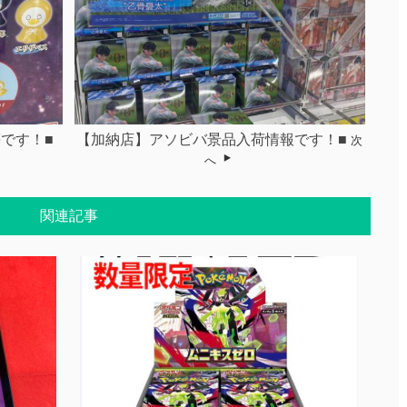
です！■
【加納店】アソビバ景品入荷情報です！■
次
へ
関連記事