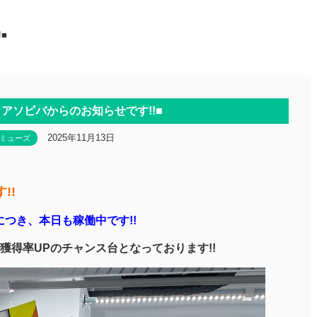
■
アソビバからのお知らせです!!■
2025年11月13日
ミューズ
!!
つき、本日も稼働中です!!
獲得率UPのチャンス台となっております!!