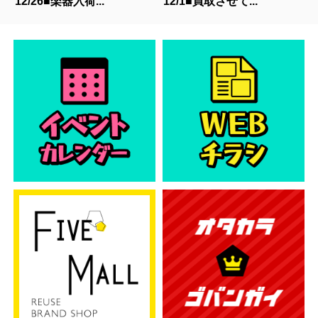
12/26■楽器入荷...
12/1■買取させて...