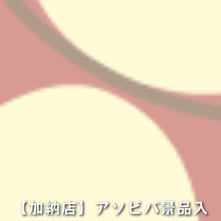
【加納店】アソビバ景品入