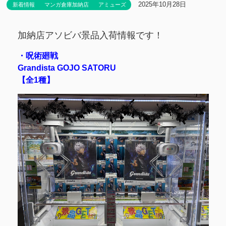
2025年10月28日
新着情報
マンガ倉庫加納店
アミューズ
加納店アソビバ景品入荷情報です！
・呪術廻戦
Grandista GOJO SATORU
【全1種】