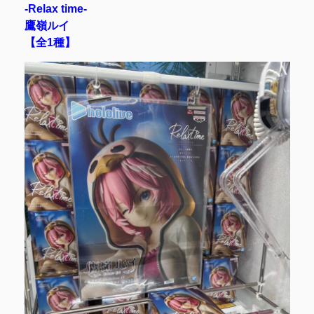
-Relax time-
鷹嶺ルイ
【全1種】