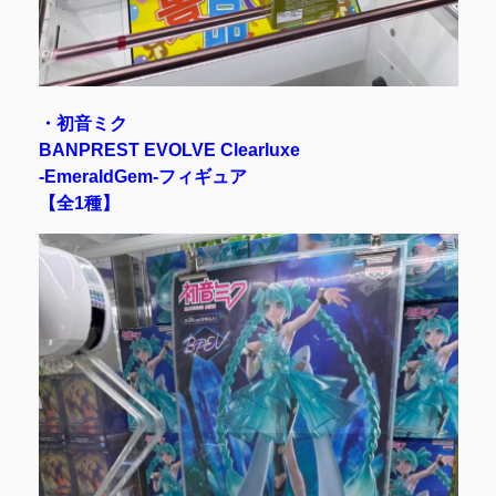
・初音ミク
BANPREST EVOLVE Clearluxe
-EmeraldGem-フィギュア
【全1種】