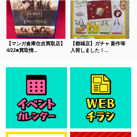
【マンガ倉庫住吉買取店】
【都城店】ガチャ 新作等
4/22■買取情...
入荷しました！...