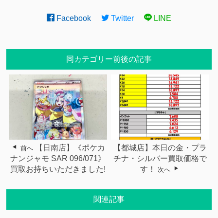
Facebook
Twitter
LINE
同カテゴリー前後の記事
【日南店】《ポケカ
【都城店】本日の金・プラ
前へ
ナンジャモ SAR 096/071》
チナ・シルバー買取価格で
買取お持ちいただきました!
す！
次へ
関連記事