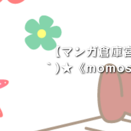
【マンガ倉庫宮
｀)★《momo