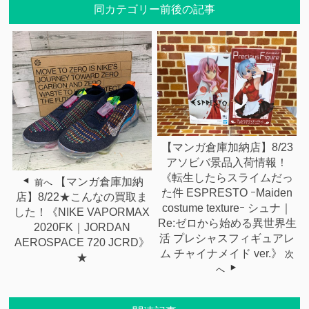
同カテゴリー前後の記事
【マンガ倉庫加納店】8/23
アソビバ景品入荷情報！
《転生したらスライムだっ
【マンガ倉庫加納
前へ
た件 ESPRESTO ｰMaiden
店】8/22★こんなの買取ま
costume textureｰ シュナ｜
した！《NIKE VAPORMAX
Re:ゼロから始める異世界生
2020FK｜JORDAN
活 プレシャスフィギュアレ
AEROSPACE 720 JCRD》
ム チャイナメイド ver.》
次
★
へ