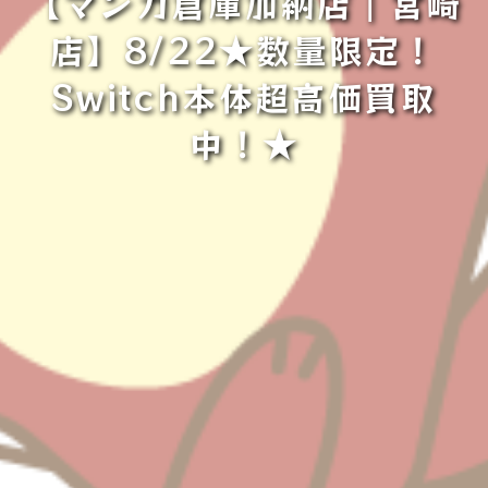
【マンガ倉庫加納店｜宮崎
店】8/22★数量限定！
Switch本体超高価買取
中！★