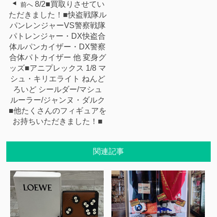
8/2■買取りさせてい
前へ
ただきました！■快盗戦隊ル
パンレンジャーVS警察戦隊
パトレンジャー・DX快盗合
体ルパンカイザー・DX警察
合体パトカイザー 他 変身グ
ッズ■アニプレックス 1/8 マ
シュ・キリエライト ねんど
ろいど シールダー/マシュ
ルーラー/ジャンヌ・ダルク
■他たくさんのフィギュアを
お持ちいただきました！■
関連記事