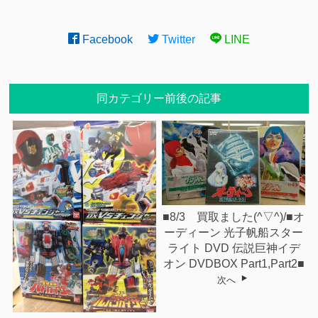
Facebook
Twitter
LINE
同カテゴリー前後の記事
■8/3 買取ました(^▽^)/■オ
ーディーン 光子帆船スター
ライト DVD 伝説巨神イデ
オン DVDBOX Part1,Part2■
次へ