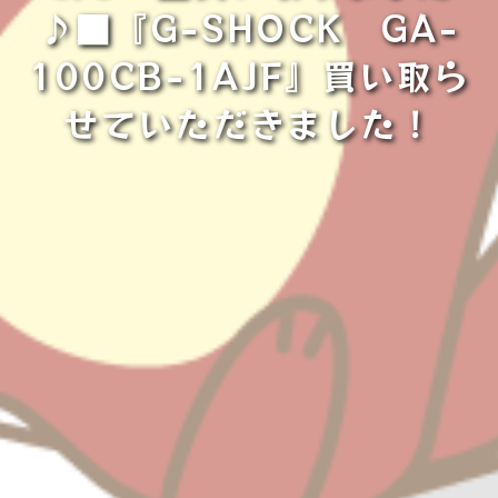
♪■『G-SHOCK GA-
100CB-1AJF』買い取ら
せていただきました！