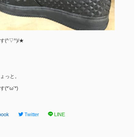
^▽^)/★
ょっと。
’ω’*)
book
Twitter
LINE