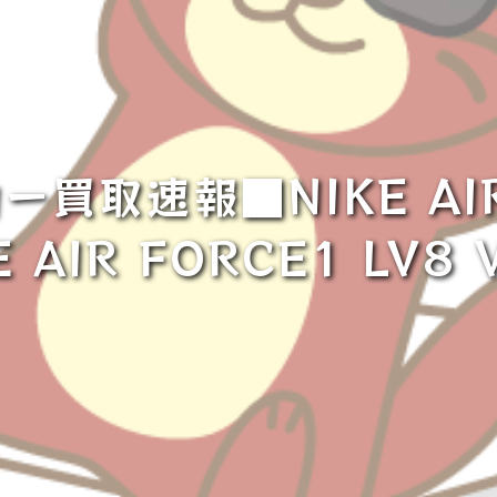
買取速報■NIKE AIR
 AIR FORCE1 LV8