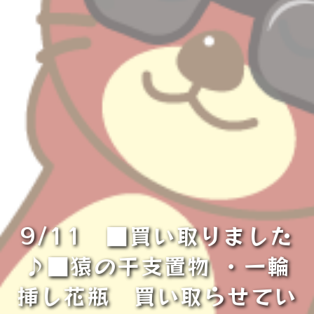
9/11 ■買い取りました
♪■猿の干支置物 ・一輪
挿し花瓶 買い取らせてい