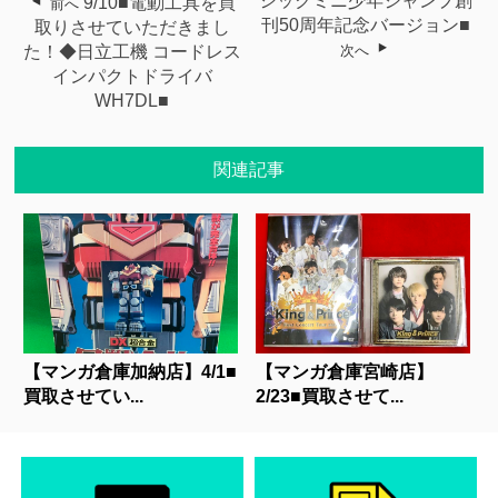
シックミニ少年ジャンプ創
9/10■電動工具を買
前へ
刊50周年記念バージョン■
取りさせていただきまし
た！◆日立工機 コードレス
次へ
インパクトドライバ
WH7DL■
関連記事
【マンガ倉庫加納店】4/1■
【マンガ倉庫宮崎店】
買取させてい...
2/23■買取させて...