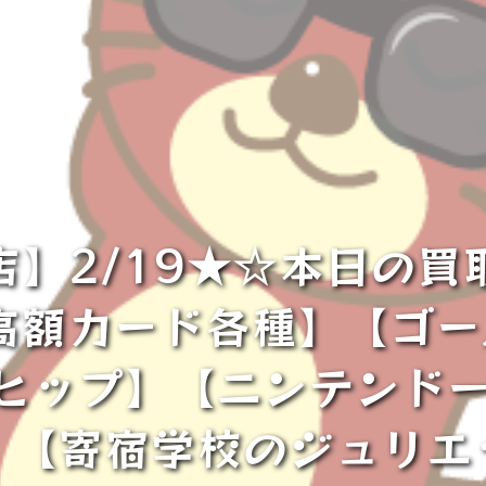
店】2/19★☆本日の買
高額カード各種】【ゴ
ボヒップ】【ニンテンド
】【寄宿学校のジュリエ