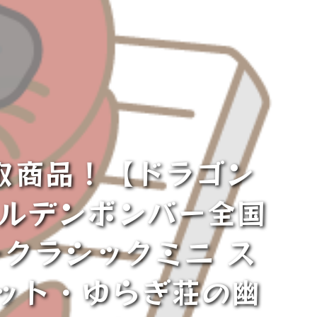
取商品！【ドラゴン
ールデンボンバー全国
ークラシックミニ ス
ット・ゆらぎ荘の幽