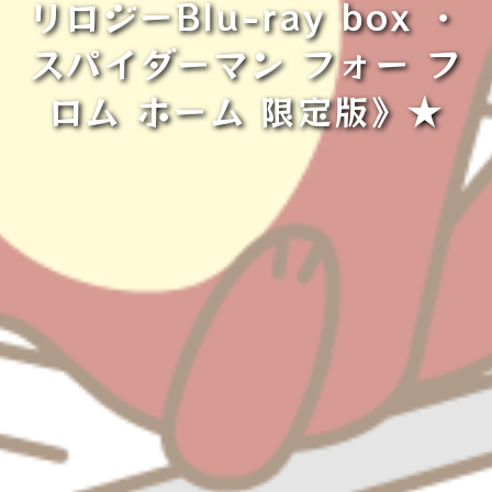
リロジーBlu-ray box ・
スパイダーマン フォー フ
ロム ホーム 限定版》★