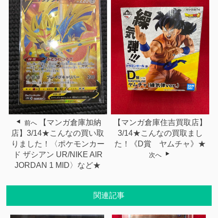
【マンガ倉庫住吉買取店】
【マンガ倉庫加納
前へ
3/14★こんなの買取まし
店】3/14★こんなの買い取
た！《D賞 ヤムチャ》★
りました！〈ポケモンカー
ド ザシアン UR/NIKE AIR
次へ
JORDAN 1 MID〉など★
関連記事