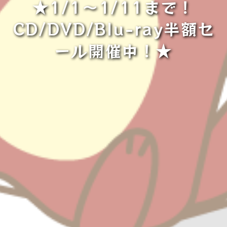
★1/1～1/11まで！
CD/DVD/Blu-ray半額セ
ール開催中！★