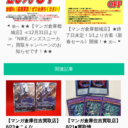
★★【マンガ倉庫都
前へ
【マンガ倉庫都城店】★終
城店】≪12月31日より
了日未定！1/1より古着《新
≫『NIKEメンズスニーカ
春セール》開催！★
次へ
ー』買取キャンペーンのお
知らせです！★★
関連記事
【マンガ倉庫住吉買取店】
【マンガ倉庫住吉買取店】
6/23★こんな...
8/21■買取情...