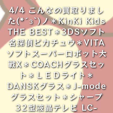
4/4 こんなの買取りまし
た(*´з`)ノ＊KinKi Kids
THE BEST＊3DSソフト
名探偵ピカチュウ＊VITA
ソフトスーパーロボット大
戦X＊COACHグラスセッ
ト＊ＬＥＤライト＊
DANSKグラス＊J-mode
グラスセット＊シャープ
32型液晶テレビ LC-