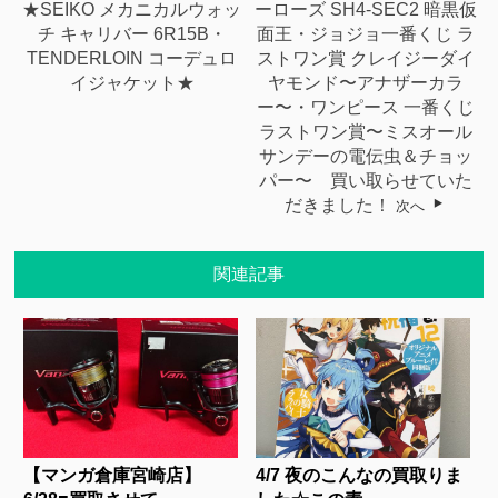
★SEIKO メカニカルウォッ
ーローズ SH4-SEC2 暗黒仮
チ キャリバー 6R15B・
面王・ジョジョ一番くじ ラ
TENDERLOIN コーデュロ
ストワン賞 クレイジーダイ
イジャケット★
ヤモンド〜アナザーカラ
ー〜・ワンピース 一番くじ
ラストワン賞〜ミスオール
サンデーの電伝虫＆チョッ
パー〜 買い取らせていた
だきました！
次へ
関連記事
【マンガ倉庫宮崎店】
4/7 夜のこんなの買取りま