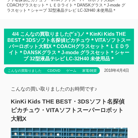
COACHグラスセット＊ＬＥＤライト＊DANSKグラス＊J-mode グ
ラスセット＊シャープ 32型液晶テレビ LC-32H40 未使用品＊
4/4 こんなの買取りました(*´з`)ノ＊KinKi Kids THE
BEST＊3DSソフト名探偵ピカチュウ＊VITAソフトスー
パーロボット大戦X＊COACHグラスセット＊ＬＥＤラ
イト＊DANSKグラス＊J-mode グラスセット＊シャー
プ 32型液晶テレビ LC-32H40 未使用品＊
2018年4月4日
こんなの買取りました
CD/DVD
ゲーム
家電/雑貨
こんなの買い取りましたのお時間です♪
KinKi Kids THE BEST・3DSソフト名探偵
ピカチュウ・VITAソフトスーパーロボット
大戦X