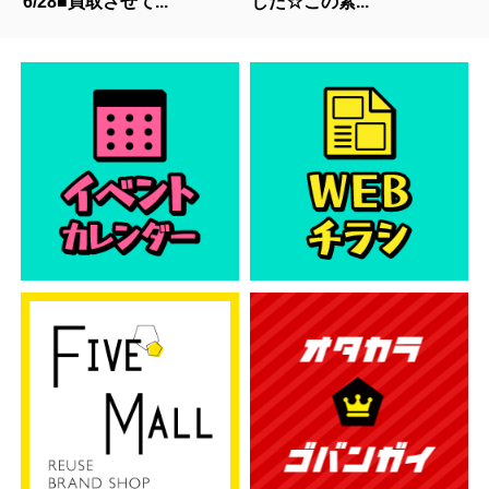
6/28■買取させて...
した☆この素...