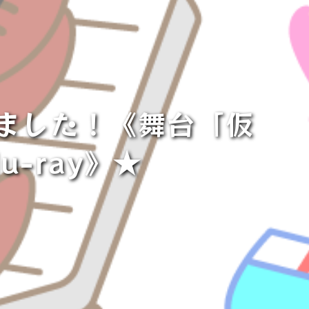
ました！《舞台「仮
-ray》★