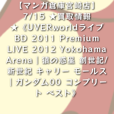
【マンガ倉庫宮崎店】
7/15 ★買取情報
★《UVERworldライブ
BD 2011 Premium
LIVE 2012 Yokohama
Arena｜猿の惑星 創世記/
新世紀 キャリー モールス
｜ガンダム00 コンプリー
ト ベスト》