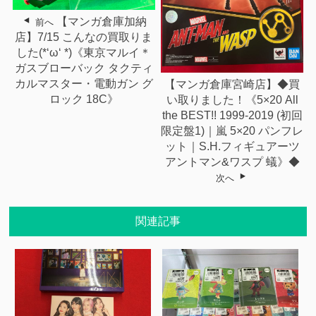
【マンガ倉庫加納
前へ
店】7/15 こんなの買取りま
した(*‘ω‘ *)《東京マルイ＊
ガスブローバック タクティ
カルマスター・電動ガン グ
【マンガ倉庫宮崎店】◆買
ロック 18C》
い取りました！《5×20 All
the BEST!! 1999-2019 (初回
限定盤1)｜嵐 5×20 パンフレ
ット｜S.H.フィギュアーツ
アントマン&ワスプ 蟻》◆
次へ
関連記事