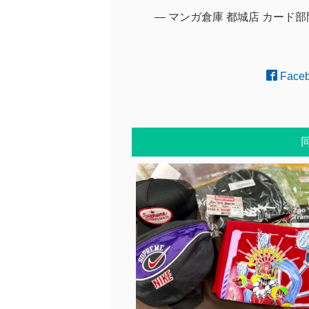
— マンガ倉庫 都城店 カード部門 (@
Face