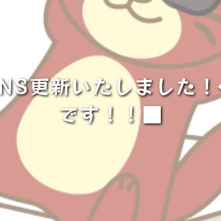
NS更新いたしました
です！！■