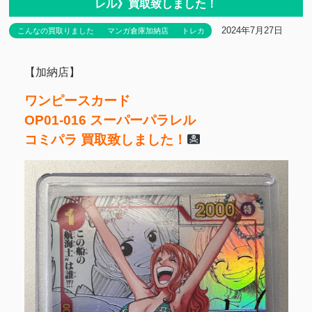
レル》買取致しました！
2024年7月27日
こんなの買取りました
マンガ倉庫加納店
トレカ
【加納店】
ワンピースカード
OP01-016 スーパーパラレル
コミパラ 買取致しました！