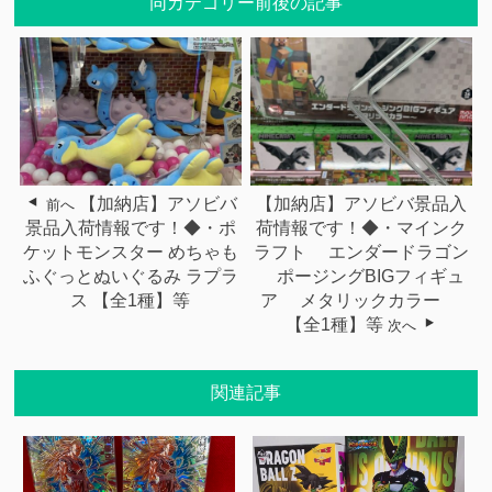
同カテゴリー前後の記事
【加納店】アソビバ
【加納店】アソビバ景品入
前へ
景品入荷情報です！◆・ポ
荷情報です！◆・マインク
ケットモンスター めちゃも
ラフト エンダードラゴン
ふぐっとぬいぐるみ ラプラ
ポージングBIGフィギュ
ス 【全1種】等
ア メタリックカラー
【全1種】等
次へ
関連記事