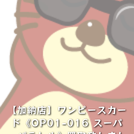
【加納店】ワンピースカー
ド《OP01-016 スーパ