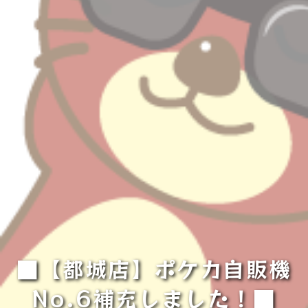
■【都城店】ポケカ自販機
No.6補充しました！■